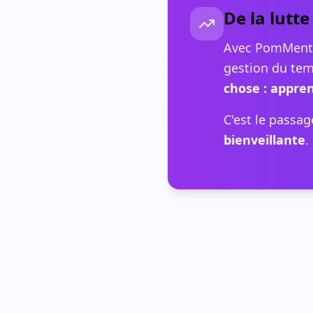
De la lutte
Avec PomMentis
gestion du tem
chose : appre
C'est le passa
bienveillante
.