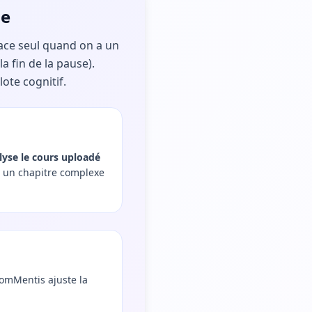
ne
lace seul quand on a un
a fin de la pause).
ote cognitif.
lyse le cours uploadé
e un chapitre complexe
PomMentis ajuste la