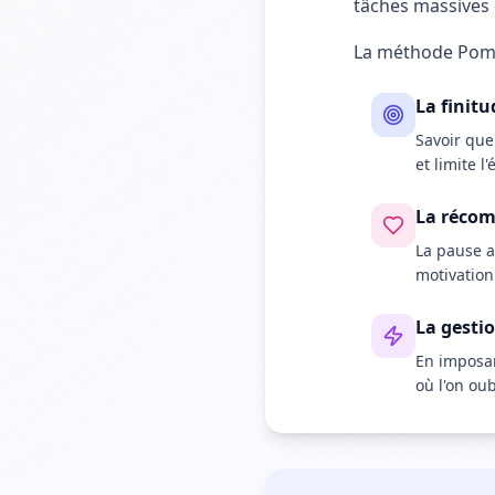
tâches massives 
La méthode Pomo
La finitu
Savoir que
et limite l
La réco
La pause 
motivation
La gestio
En imposan
où l'on ou