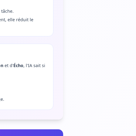
 tâche.
t, elle réduit le
on
et d'
Écho
, l'IA sait si
ge.