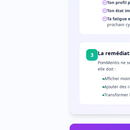
Ton profil
Ton état i
Ta fatigue 
prochain cy
La remédiati
3
PomMentis ne se
elle doit :
Afficher moin
Ajouter des r
Transformer l