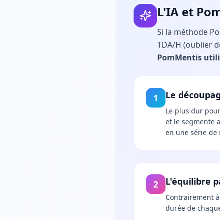
L'IA et Po
Si la méthode Pom
TDA/H (oublier de
PomMentis utilis
Le découpag
1
Le plus dur pou
et le segmente 
en une série de 
L'équilibre 
2
Contrairement à 
durée de chaque 