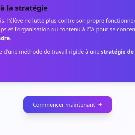
 à la stratégie
, l'élève ne lutte plus contre son propre fonctionnem
ps et l'organisation du contenu à l'IA pour se conce
ndre
.
ge d'une méthode de travail rigide à une
stratégie de 
Commencer maintenant