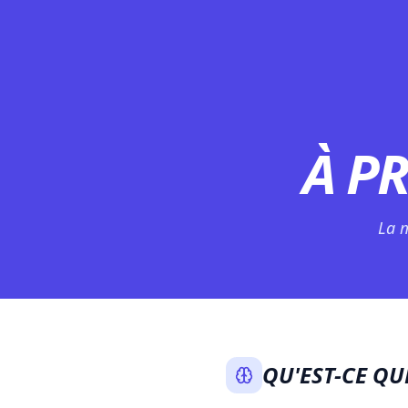
À P
La 
QU'EST-CE QU