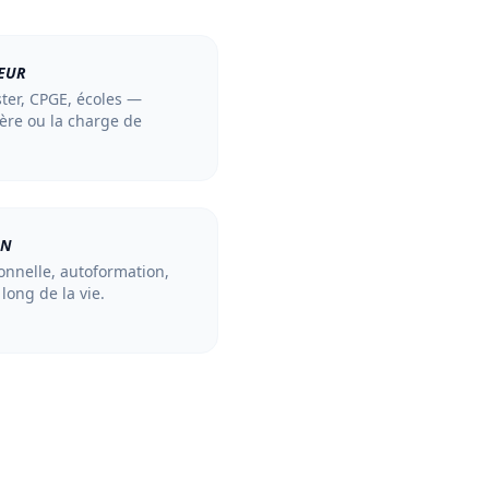
IEUR
ter, CPGE, écoles —
ière ou la charge de
ON
onnelle, autoformation,
long de la vie.