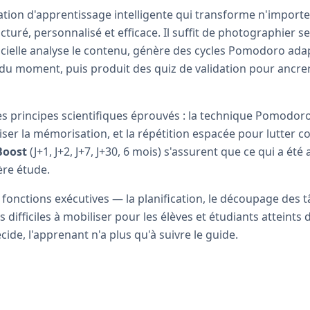
tion d'apprentissage intelligente qui transforme n'importe
turé, personnalisé et efficace. Il suffit de photographier s
tificielle analyse le contenu, génère des cycles Pomodoro ada
f du moment, puis produit des quiz de validation pour ancre
es principes scientifiques éprouvés : la technique Pomodoro
ser la mémorisation, et la répétition espacée pour lutter con
Boost
(J+1, J+2, J+7, J+30, 6 mois) s'assurent que ce qui a été
re étude.
fonctions exécutives — la planification, le découpage des t
 difficiles à mobiliser pour les élèves et étudiants atteint
écide, l'apprenant n'a plus qu'à suivre le guide.